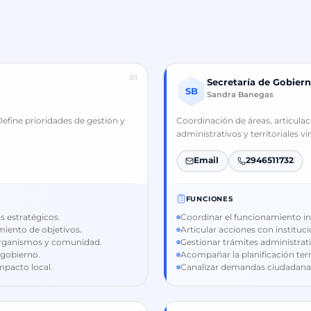
01
Secretaría de Gobier
SB
Sandra Banegas
Define prioridades de gestión y
Coordinación de áreas, articulac
administrativos y territoriales 
Email
2946511732
FUNCIONES
s estratégicos.
Coordinar el funcionamiento in
miento de objetivos.
Articular acciones con instituci
 organismos y comunidad.
Gestionar trámites administrat
 gobierno.
Acompañar la planificación terri
mpacto local.
Canalizar demandas ciudadanas