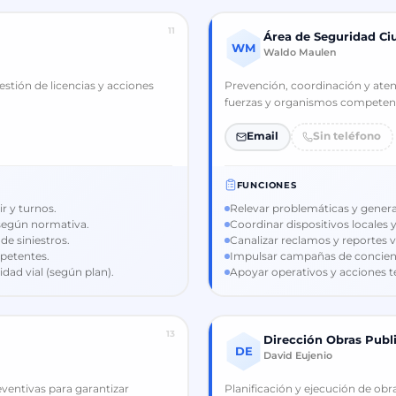
11
Área de Seguridad C
WM
Waldo Maulen
stión de licencias y acciones
Prevención, coordinación y atenc
fuerzas y organismos competen
Email
Sin teléfono
FUNCIONES
r y turnos.
Relevar problemáticas y genera
 según normativa.
Coordinar dispositivos locales 
e siniestros.
Canalizar reclamos y reportes v
petentes.
Impulsar campañas de concientiz
dad vial (según plan).
Apoyar operativos y acciones te
13
Dirección Obras Publ
DE
David Eujenio
ventivas para garantizar
Planificación y ejecución de ob