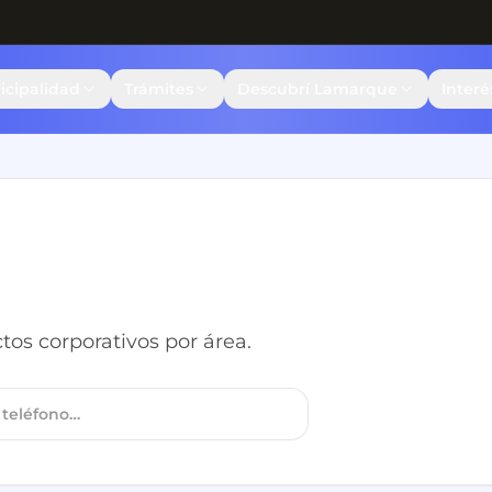
icipalidad
Trámites
Descubrí Lamarque
Inter
os corporativos por área.