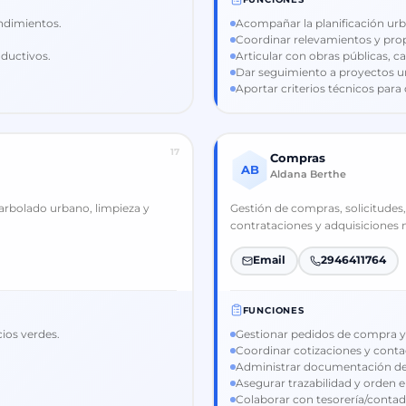
ndimientos.
Acompañar la planificación urba
Coordinar relevamientos y pro
oductivos.
Articular con obras públicas, ca
Dar seguimiento a proyectos ur
Aportar criterios técnicos para
17
Compras
AB
Aldana Berthe
arbolado urbano, limpieza y
Gestión de compras, solicitudes
contrataciones y adquisiciones 
Email
2946411764
FUNCIONES
ios verdes.
Gestionar pedidos de compra y 
Coordinar cotizaciones y cont
Administrar documentación de
Asegurar trazabilidad y orden e
Colaborar con tesorería/contadu