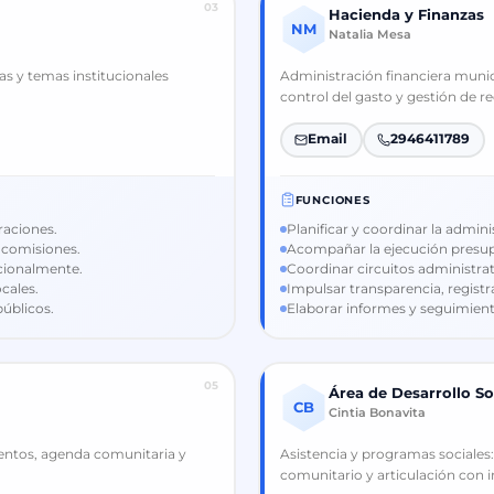
03
Hacienda y Finanzas
NM
Natalia Mesa
as y temas institucionales
Administración financiera munici
control del gasto y gestión de r
Email
2946411789
FUNCIONES
raciones.
Planificar y coordinar la admini
 comisiones.
Acompañar la ejecución presupue
ucionalmente.
Coordinar circuitos administrat
cales.
Impulsar transparencia, registr
úblicos.
Elaborar informes y seguimient
05
Área de Desarrollo So
CB
Cintia Bonavita
eventos, agenda comunitaria y
Asistencia y programas sociales
comunitario y articulación con i