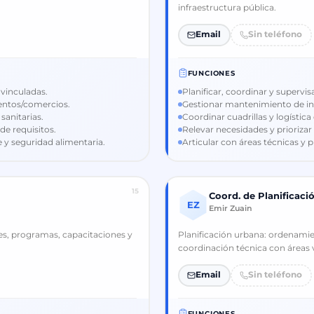
infraestructura pública.
Email
Sin teléfono
FUNCIONES
vinculadas.
Planificar, coordinar y supervis
mentos/comercios.
Gestionar mantenimiento de inf
sanitarias.
Coordinar cuadrillas y logística
de requisitos.
Relevar necesidades y priorizar
 y seguridad alimentaria.
Articular con áreas técnicas y
15
Coord. de Planificaci
EZ
Emir Zuain
es, programas, capacitaciones y
Planificación urbana: ordenamie
coordinación técnica con áreas 
Email
Sin teléfono
FUNCIONES