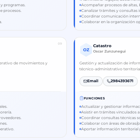
s y programas.
Acompañar procesos de altas, 
e procesos.
Canalizar trámites y consultas 
Coordinar comunicación intern
a.
Colaborar en la organización o
09
Catastro
OZ
Oscar Zunzunegui
perativo de movimientos y
Gestión y actualización de infor
técnico-administrativo territorial
Email
2984393671
FUNCIONES
les.
Actualizar y gestionar informac
orería.
Asistir en trámites vinculados 
proveedores.
Coordinar consultas técnicas s
nes.
Colaborar con áreas de obras/
erativo.
Aportar información territorial