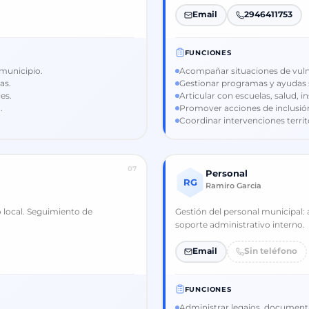
Email
2946411753
FUNCIONES
 municipio.
Acompañar situaciones de vulner
as.
Gestionar programas y ayudas s
es.
Articular con escuelas, salud, 
.
Promover acciones de inclusión
Coordinar intervenciones territo
07
Personal
RG
Ramiro Garcia
o local. Seguimiento de
Gestión del personal municipal:
soporte administrativo interno.
Email
Sin teléfono
FUNCIONES
Administrar legajos, document