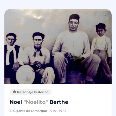
🏛️ Personaje histórico
Noel
"Noelito"
Berthe
El Gigante de Lamarque · 1914 – 1948