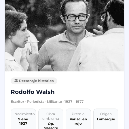
🏛️ Personaje histórico
Rodolfo Walsh
Escritor · Periodista · Militante · 1927 – 1977
Nacimiento
Obra
Premio
Origen
emblema
9 ene
Variac. en
Lamarque
1927
rojo
Op.
Masacre